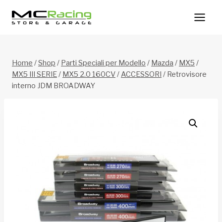
Salta
al
contenuto
Home
/
Shop
/
Parti Speciali per Modello
/
Mazda
/
MX5
/
MX5 III SERIE
/
MX5 2.0 160CV
/
ACCESSORI
/
Retrovisore
interno JDM BROADWAY