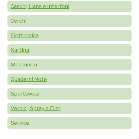
Caschi, Hans e Interfoni
Cerchi
Elettronica
Karting
Meccanica
Quaderni Note
Sportswear
Vernici, Spray e Film
Service