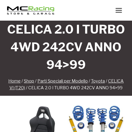
Salta
al
contenuto
CELICA 2.0 I TURBO
4WD 242CV ANNO
94>99
Home
/
Shop
/
Parti Speciali per Modello
/
Toyota
/
CELICA
VI (T20)
/
CELICA 2.0 I TURBO 4WD 242CV ANNO 94>99