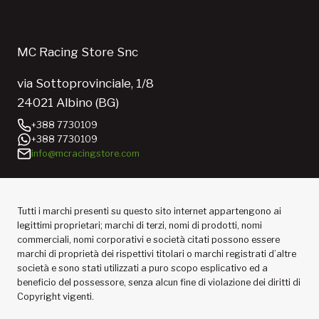
MC Racing Store Snc
via Sottoprovinciale, 1/8
24021 Albino (BG)
+388 7730109
+388 7730109
info@mcracingstore.com
Tutti i marchi presenti su questo sito internet appartengono ai
legittimi proprietari; marchi di terzi, nomi di prodotti, nomi
commerciali, nomi corporativi e società citati possono essere
marchi di proprietà dei rispettivi titolari o marchi registrati d’altre
società e sono stati utilizzati a puro scopo esplicativo ed a
beneficio del possessore, senza alcun fine di violazione dei diritti di
Copyright vigenti.