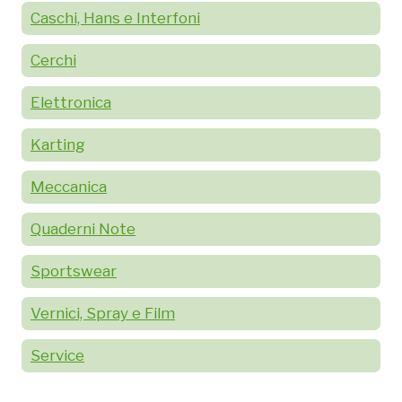
Caschi, Hans e Interfoni
Cerchi
Elettronica
Karting
Meccanica
Quaderni Note
Sportswear
Vernici, Spray e Film
Service