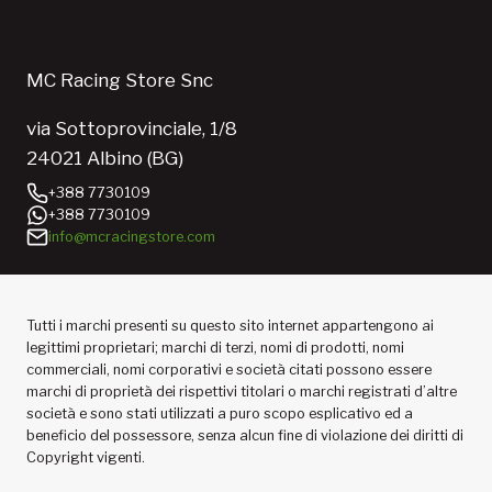
MC Racing Store Snc
via Sottoprovinciale, 1/8
24021 Albino (BG)
+388 7730109
+388 7730109
info@mcracingstore.com
Tutti i marchi presenti su questo sito internet appartengono ai
legittimi proprietari; marchi di terzi, nomi di prodotti, nomi
commerciali, nomi corporativi e società citati possono essere
marchi di proprietà dei rispettivi titolari o marchi registrati d’altre
società e sono stati utilizzati a puro scopo esplicativo ed a
beneficio del possessore, senza alcun fine di violazione dei diritti di
Copyright vigenti.