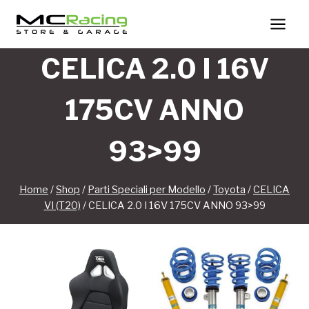
Salta
al
contenuto
CELICA 2.0 I 16V
175CV ANNO
93>99
Home
/
Shop
/
Parti Speciali per Modello
/
Toyota
/
CELICA
VI (T20)
/
CELICA 2.0 I 16V 175CV ANNO 93>99