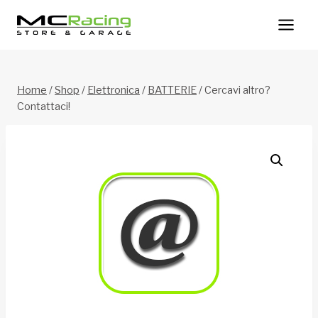
Salta
al
contenuto
Home
/
Shop
/
Elettronica
/
BATTERIE
/
Cercavi altro?
Contattaci!