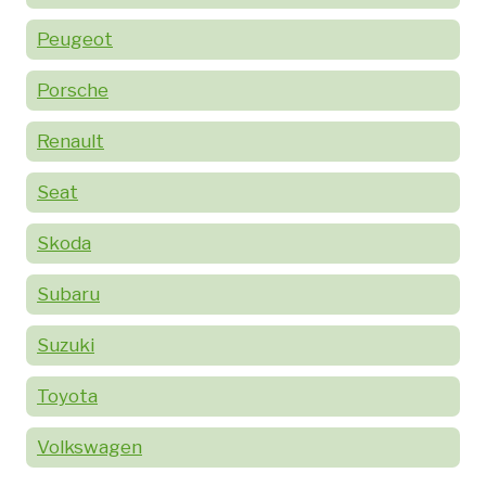
Peugeot
Porsche
Renault
Seat
Skoda
Subaru
Suzuki
Toyota
Volkswagen