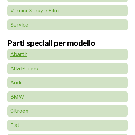
Vernici, Spray e Film
Service
Parti speciali per modello
Abarth
Alfa Romeo
Audi
BMW
Citroen
Fiat