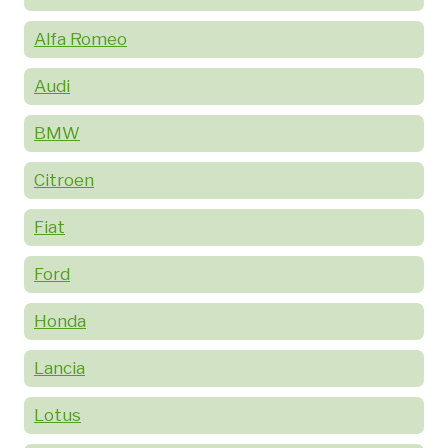
Alfa Romeo
Audi
BMW
Citroen
Fiat
Ford
Honda
Lancia
Lotus