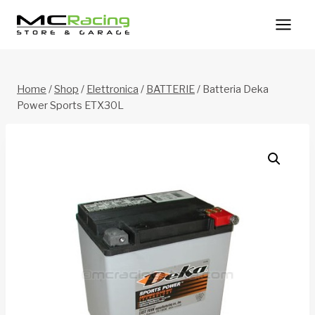
Salta
al
contenuto
Home
/
Shop
/
Elettronica
/
BATTERIE
/
Batteria Deka
Power Sports ETX30L