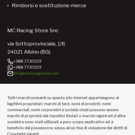
Rimborsi e sostituzione merce
MC Racing Store Snc
via Sottoprovinciale, 1/8
24021 Albino (BG)
+388 7730109
+388 7730109
info@mcracingstore.com
Tutti i marchi presenti su questo sito internet appartengono ai
legittimi proprietari; marchi di terzi, nomi di prodotti, nomi
commerciali, nomi corporativi e società citati possono essere
marchi di proprietà dei rispettivi titolari o marchi registrati d’altre
società e sono stati utilizzati a puro scopo esplicativo ed a
beneficio del possessore, senza alcun fine di violazione dei diritti di
Copyright vigenti.