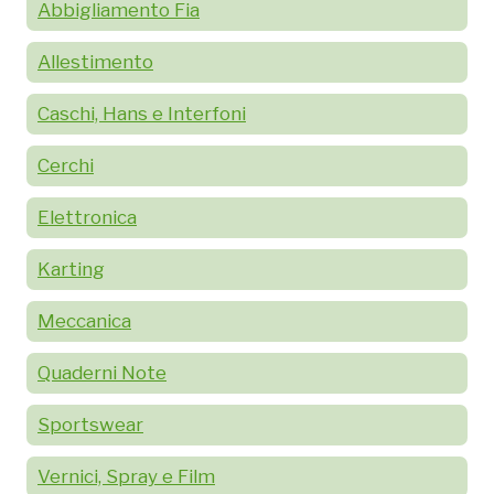
Abbigliamento Fia
Allestimento
Caschi, Hans e Interfoni
Cerchi
Elettronica
Karting
Meccanica
Quaderni Note
Sportswear
Vernici, Spray e Film