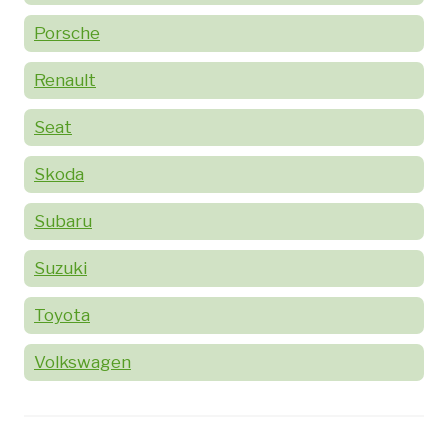
Porsche
Renault
Seat
Skoda
Subaru
Suzuki
Toyota
Volkswagen