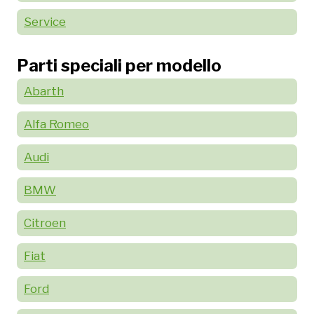
Service
Parti speciali per modello
Abarth
Alfa Romeo
Audi
BMW
Citroen
Fiat
Ford