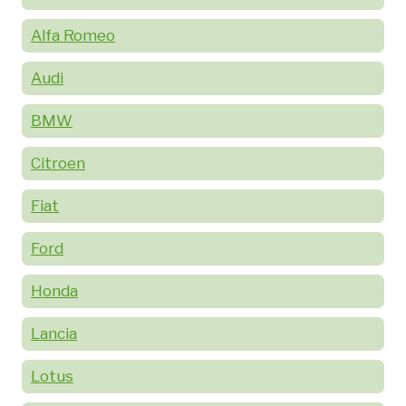
Alfa Romeo
Audi
BMW
Citroen
Fiat
Ford
Honda
Lancia
Lotus