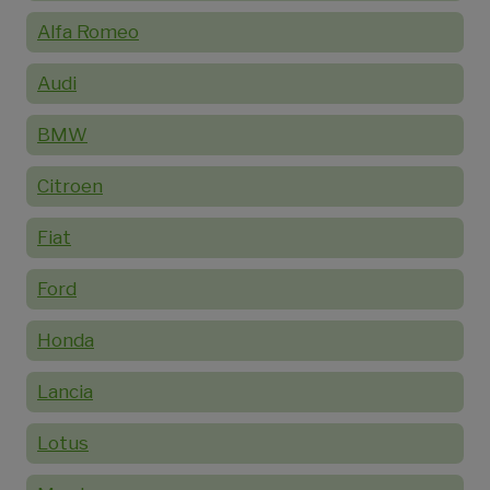
Alfa Romeo
Audi
BMW
Citroen
Fiat
Ford
Honda
Lancia
Lotus