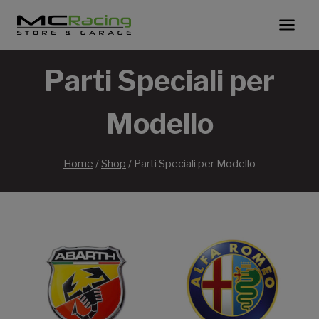
Salta
al
contenuto
Parti Speciali per
Modello
Home
/
Shop
/
Parti Speciali per Modello