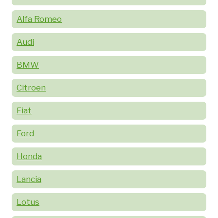
Alfa Romeo
Audi
BMW
Citroen
Fiat
Ford
Honda
Lancia
Lotus