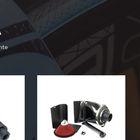
A
ente