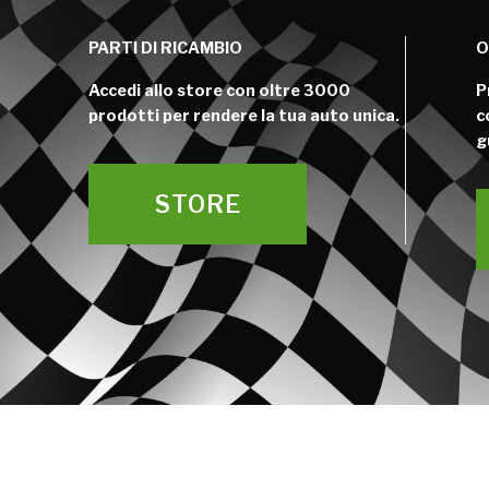
PARTI DI RICAMBIO
O
Accedi allo store con oltre 3000
P
prodotti per rendere la tua auto unica.
c
g
STORE