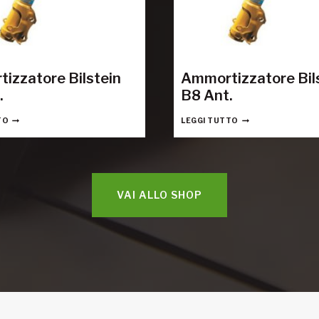
izzatore Bilstein
Ammortizzatore Bil
.
B8 Ant.
TO
LEGGI TUTTO
VAI ALLO SHOP