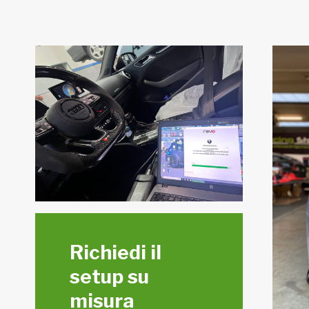
Richiedi il
setup su
misura