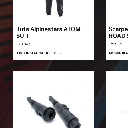
Tuta Alpinestars ATOM
Scarpe
SUIT
ROAD 
529,94
€
129,95
€
AGGIUNGI AL CARRELLO
AGGIUNGI 