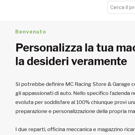
C
e
r
c
Benvenuto
a
Personalizza la tua m
la desideri veramente
Si potrebbe definire MC Racing Store & Garage
gli appassionati di auto. Nello specifico l’azienda n
evoluta per soddisfare al 100% chiunque provi un
preparazione e personalizzazione della propria ma
I due reparti, officina meccanica e magazzino rica