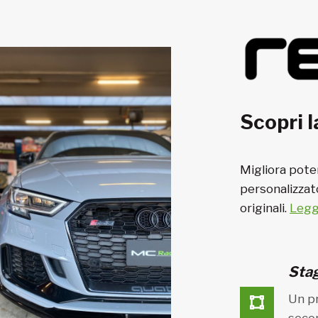
Scopri l
Migliora pote
personalizzat
originali.
Leggi
Sta
Un pr
secon