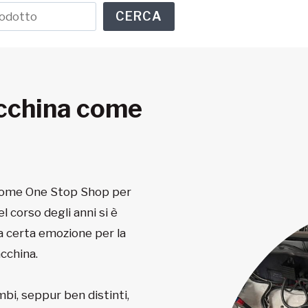
CERCA
acchina come
 come One Stop Shop per
el corso degli anni si è
a certa emozione per la
cchina.
mbi, seppur ben distinti,