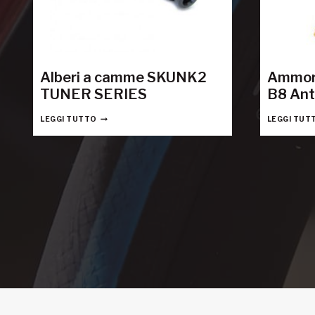
Alberi a camme SKUNK2
Ammort
TUNER SERIES
B8 Ant
LEGGI TUTTO
LEGGI TUT