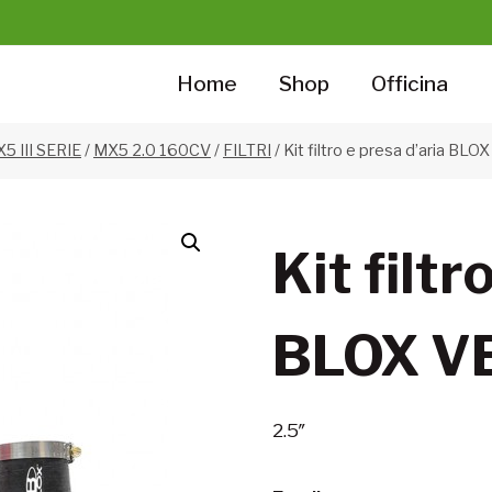
Home
Shop
Officina
5 III SERIE
/
MX5 2.0 160CV
/
FILTRI
/
Kit filtro e presa d’aria BL
Kit filtr
BLOX V
2.5″