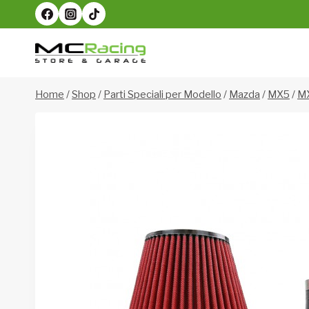
Salta
al
contenuto
Home
/
Shop
/
Parti Speciali per Modello
/
Mazda
/
MX5
/
MX