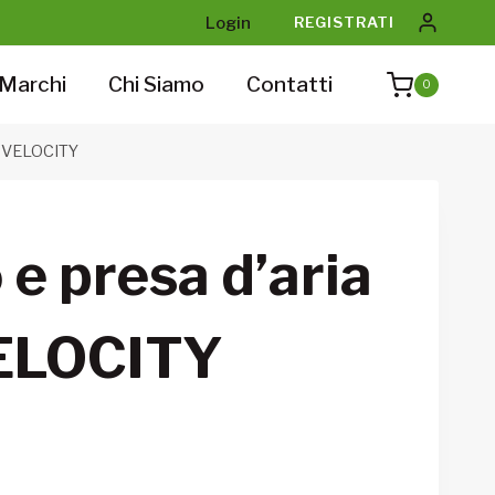
Login
REGISTRATI
Marchi
Chi Siamo
Contatti
0
OX VELOCITY
o e presa d’aria
ELOCITY