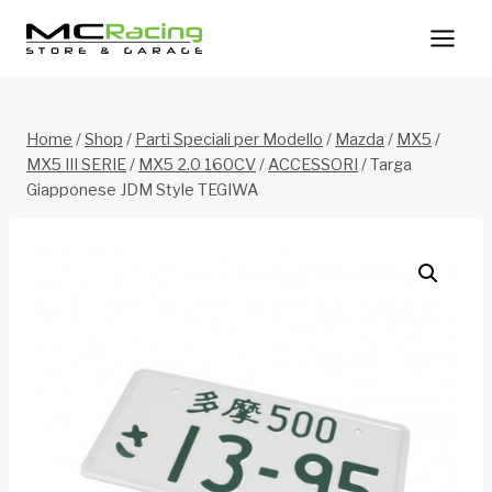
Salta
al
contenuto
Home
/
Shop
/
Parti Speciali per Modello
/
Mazda
/
MX5
/
MX5 III SERIE
/
MX5 2.0 160CV
/
ACCESSORI
/
Targa
Giapponese JDM Style TEGIWA