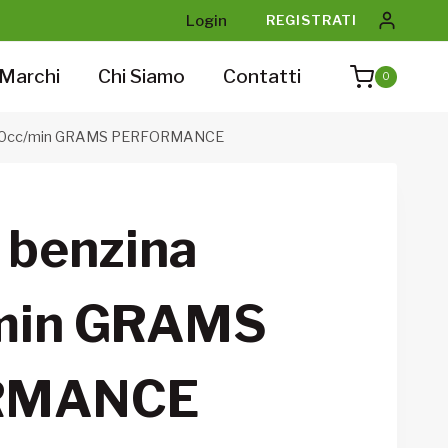
Login
REGISTRATI
Marchi
Chi Siamo
Contatti
0
a 750cc/min GRAMS PERFORMANCE
i benzina
min GRAMS
RMANCE