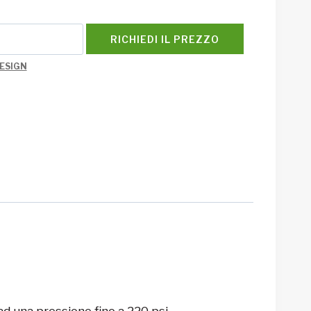
RICHIEDI IL PREZZO
ESIGN
ad una pressione fino a 220 psi.