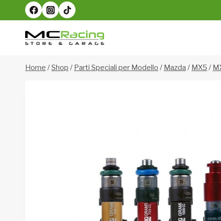
Salta
al
contenuto
Home
/
Shop
/
Parti Speciali per Modello
/
Mazda
/
MX5
/
MX