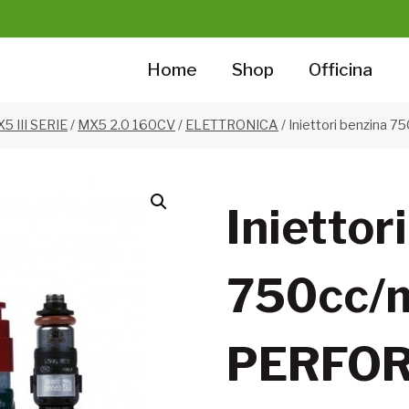
Home
Shop
Officina
5 III SERIE
/
MX5 2.0 160CV
/
ELETTRONICA
/
Iniettori benzin
Iniettor
750cc/
PERFO