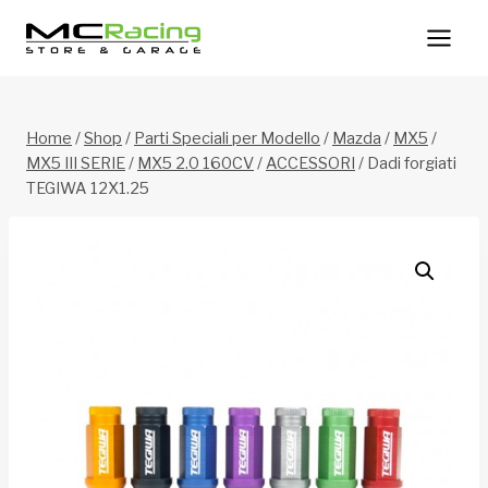
Salta
al
contenuto
Home
/
Shop
/
Parti Speciali per Modello
/
Mazda
/
MX5
/
MX5 III SERIE
/
MX5 2.0 160CV
/
ACCESSORI
/
Dadi forgiati
TEGIWA 12X1.25