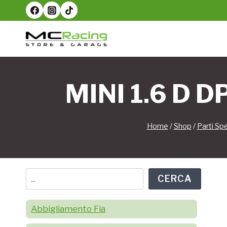
Salta
al
contenuto
MINI 1.6 D 
Home
/
Shop
/
Parti Spe
Cerca
CERCA
Abbigliamento Fia