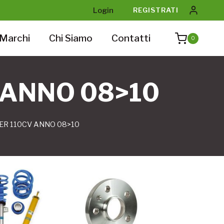
Login
REGISTRATI
Marchi
Chi Siamo
Contatti
0
V ANNO 08>10
PER 110CV ANNO 08>10