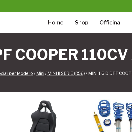
Home
Shop
Officina
DPF COOPER 110C
ciali per Modello
/
Mini
/
MINI II SERIE (R56)
/
MINI 1.6 D DPF COO