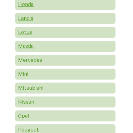
Honda
Lancia
Lotus
Mazda
Mercedes
Mini
Mitsubishi
Nissan
Opel
Peugeot