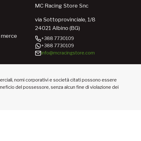
MC Racing Store Snc
via Sottoprovinciale, 1/8
24021 Albino (BG)
e merce
+388 7730109
+388 7730109
info@mcracingstore.com
merciali, nomi corporativi e società citati possono essere
beneficio del possessore, senza alcun fine di violazione dei