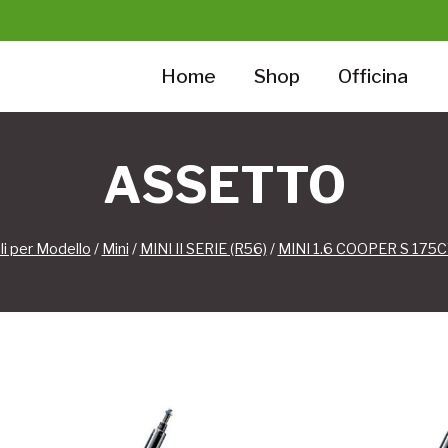
Home
Shop
Officina
ASSETTO
li per Modello
/
Mini
/
MINI II SERIE (R56)
/
MINI 1.6 COOPER S 175