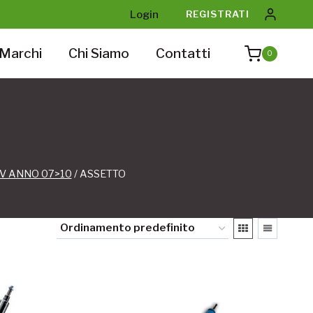
Login
REGISTRATI
Marchi
Chi Siamo
Contatti
0
CV ANNO 07>10
/
ASSETTO