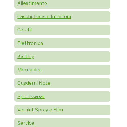
Allestimento
Caschi, Hans e Interfoni
Cerchi
Elettronica
Karting
Meccanica
Quaderni Note
Sportswear
Vernici, Spray e Film
Service