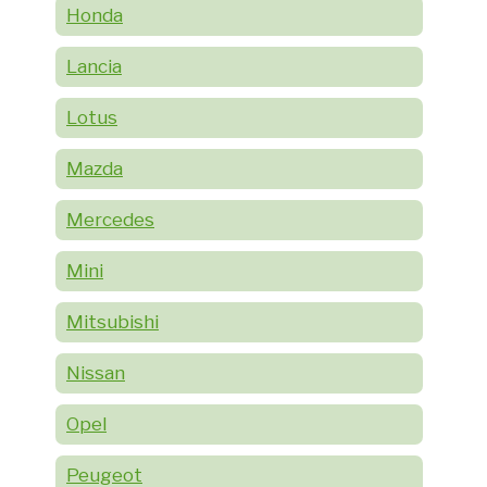
Honda
Lancia
Lotus
Mazda
Mercedes
Mini
Mitsubishi
Nissan
Opel
Peugeot