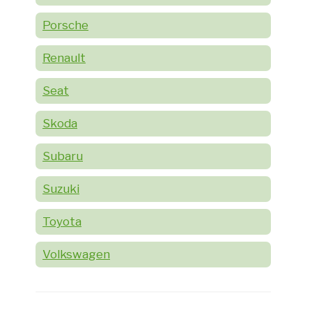
Porsche
Renault
Seat
Skoda
Subaru
Suzuki
Toyota
Volkswagen