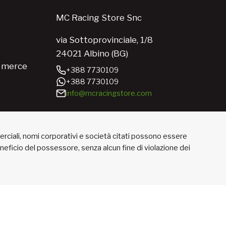
MC Racing Store Snc
via Sottoprovinciale, 1/8
24021 Albino (BG)
e merce
+388 7730109
+388 7730109
info@mcracingstore.com
merciali, nomi corporativi e società citati possono essere
beneficio del possessore, senza alcun fine di violazione dei