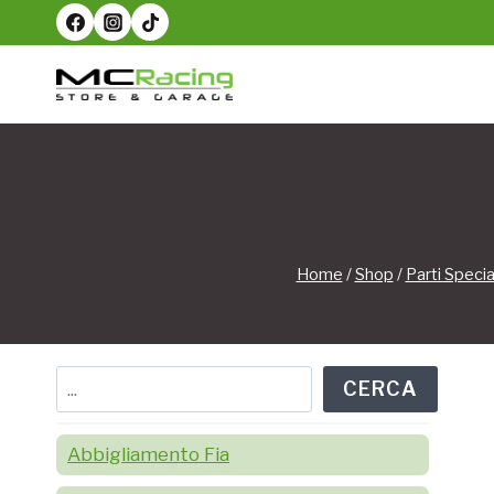
Salta
al
contenuto
Home
/
Shop
/
Parti Specia
Cerca
CERCA
Abbigliamento Fia