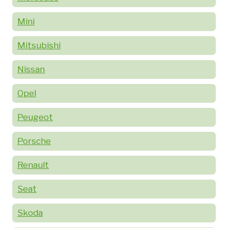
Mini
Mitsubishi
Nissan
Opel
Peugeot
Porsche
Renault
Seat
Skoda