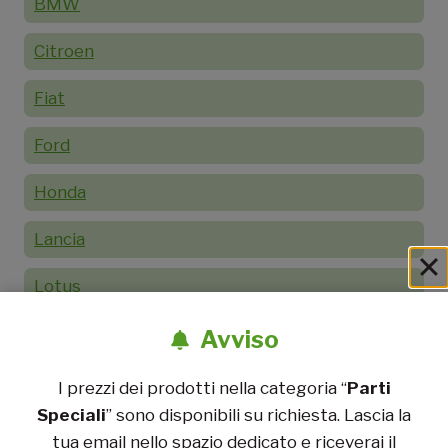
BMW
Citroen
Fiat
Ford
Honda
Lancia
Lotus
Mazda
Avviso
Mercedes
I prezzi dei prodotti nella categoria “
Parti
Speciali
” sono disponibili su richiesta. Lascia la
Mini
tua email nello spazio dedicato e riceverai il