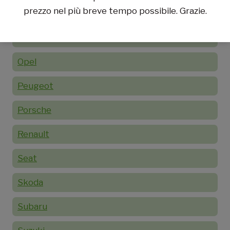
prezzo nel più breve tempo possibile. Grazie.
Mitsubishi
Nissan
Opel
Peugeot
Porsche
Renault
Seat
Skoda
Subaru