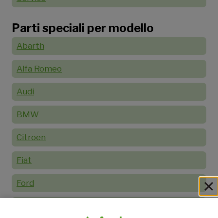
Parti speciali per modello
Abarth
Alfa Romeo
Audi
BMW
Citroen
Fiat
Ford
Honda