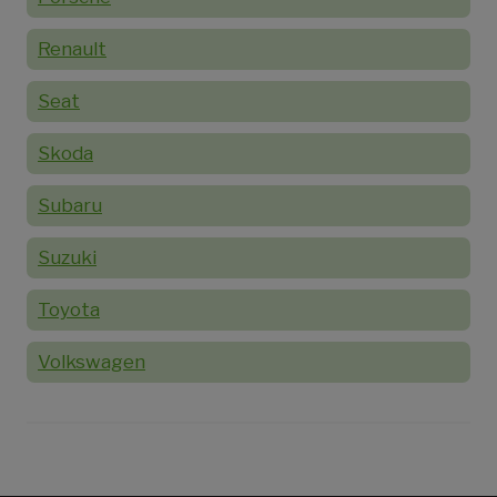
Renault
Seat
Skoda
Subaru
Suzuki
Toyota
Volkswagen