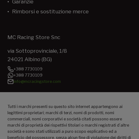
Garanzie
Rimborsi e sostituzione merce
MC Racing Store Snc
via Sottoprovinciale, 1/8
24021 Albino (BG)
+388 7730109
+388 7730109
info@mcracingstore.com
Tutti i marchi presenti su questo sito internet appartengono ai
legittimi proprietari; marchi di terzi, nomi di prodotti, nomi
commerciali, nomi corporativi e società citati possono essere
marchi di proprietà dei rispettivi titolari o marchi registrati d’altre
società e sono stati utilizzati a puro scopo esplicativo ed a
beneficio del possessore, senza alcun fine di violazione dei diritti di