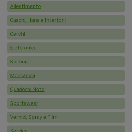
Allestimento
Caschi, Hans e Interfoni
Cerchi
Elettronica
Karting
Meccanica
Quaderni Note
Sportswear
Vernici, Spray e Film
Service