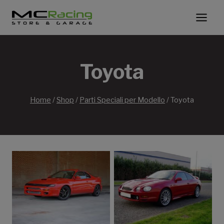
Salta
al
contenuto
Toyota
Home
/
Shop
/
Parti Speciali per Modello
/
Toyota