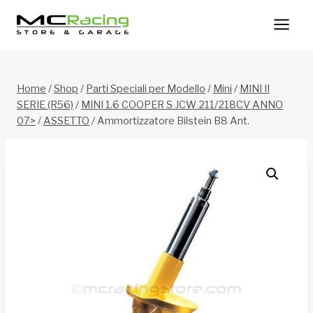
Salta
al
contenuto
Home
/
Shop
/
Parti Speciali per Modello
/
Mini
/
MINI II
SERIE (R56)
/
MINI 1.6 COOPER S JCW 211/218CV ANNO
07>
/
ASSETTO
/
Ammortizzatore Bilstein B8 Ant.