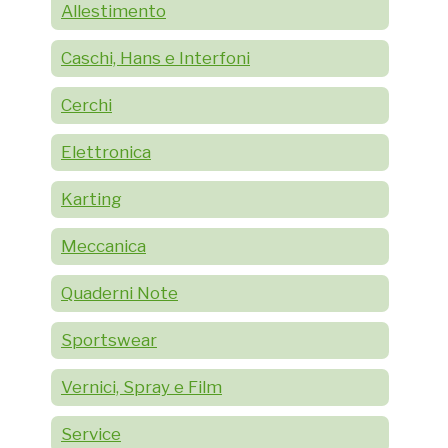
Allestimento
Caschi, Hans e Interfoni
Cerchi
Elettronica
Karting
Meccanica
Quaderni Note
Sportswear
Vernici, Spray e Film
Service