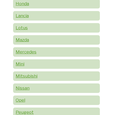
Honda
Lancia
Lotus
Mazda
Mercedes
Mini
Mitsubishi
Nissan
Opel
Peugeot