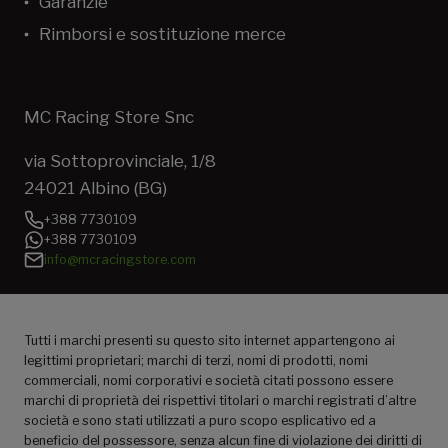
Garanzie
Rimborsi e sostituzione merce
MC Racing Store Snc
via Sottoprovinciale, 1/8
24021 Albino (BG)
+388 7730109
+388 7730109
info@mcracingstore.com
Tutti i marchi presenti su questo sito internet appartengono ai
legittimi proprietari; marchi di terzi, nomi di prodotti, nomi
commerciali, nomi corporativi e società citati possono essere
marchi di proprietà dei rispettivi titolari o marchi registrati d’altre
società e sono stati utilizzati a puro scopo esplicativo ed a
beneficio del possessore, senza alcun fine di violazione dei diritti di