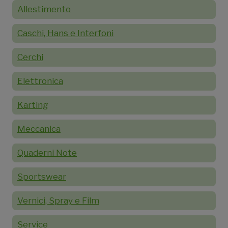
Allestimento
Caschi, Hans e Interfoni
Cerchi
Elettronica
Karting
Meccanica
Quaderni Note
Sportswear
Vernici, Spray e Film
Service