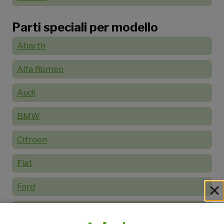
Parti speciali per modello
Abarth
Alfa Romeo
Audi
BMW
Citroen
Fiat
Ford
Honda