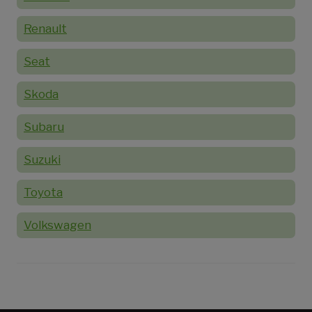
Renault
Seat
Skoda
Subaru
Suzuki
Toyota
Volkswagen