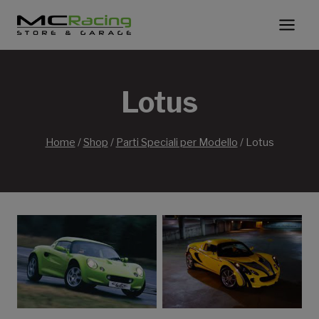
Salta
al
contenuto
Lotus
Home
/
Shop
/
Parti Speciali per Modello
/
Lotus