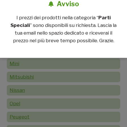
Avviso
Lancia
I prezzi dei prodotti nella categoria “
Parti
Lotus
Speciali
” sono disponibili su richiesta. Lascia la
tua email nello spazio dedicato e riceverai il
Mazda
prezzo nel più breve tempo possibile. Grazie.
Mercedes
Mini
Mitsubishi
Nissan
Opel
Peugeot