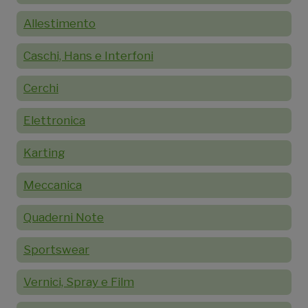
Allestimento
Caschi, Hans e Interfoni
Cerchi
Elettronica
Karting
Meccanica
Quaderni Note
Sportswear
Vernici, Spray e Film