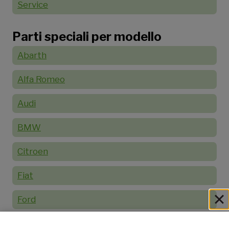
Service
Parti speciali per modello
Abarth
Alfa Romeo
Audi
BMW
Citroen
Fiat
Ford
Honda