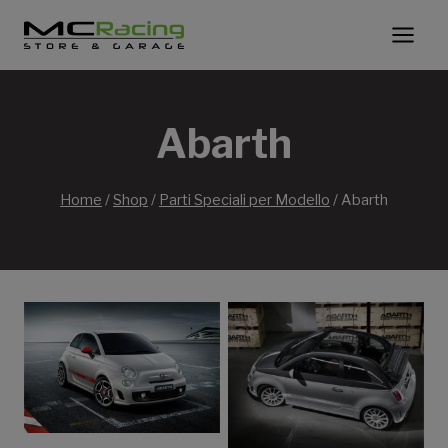
Salta
al
contenuto
Abarth
Home
/
Shop
/
Parti Speciali per Modello
/
Abarth