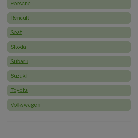
Porsche
Renault
Seat
Skoda
Subaru
Suzuki
Toyota
Volkswagen