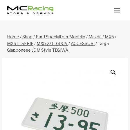
Salta
al
contenuto
Home
/
Shop
/
Parti Speciali per Modello
/
Mazda
/
MX5
/
MX5 III SERIE
/
MX5 2.0 160CV
/
ACCESSORI
/
Targa
Giapponese JDM Style TEGIWA