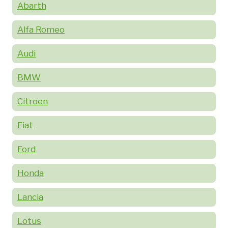
Abarth
Alfa Romeo
Audi
BMW
Citroen
Fiat
Ford
Honda
Lancia
Lotus