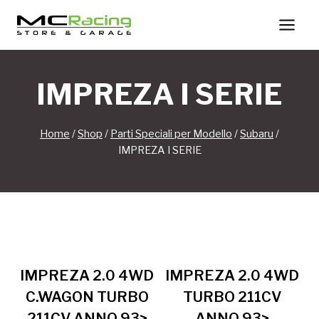
Salta
al
contenuto
IMPREZA I SERIE
Home
/
Shop
/
Parti Speciali per Modello
/
Subaru
/
IMPREZA I SERIE
IMPREZA 2.0 4WD
IMPREZA 2.0 4WD
C.WAGON TURBO
TURBO 211CV
211CV ANNO 93>
ANNO 93>