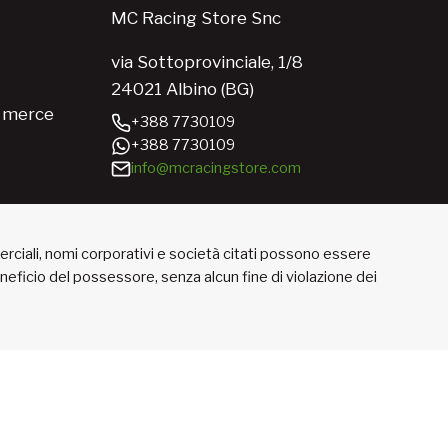
MC Racing Store Snc
via Sottoprovinciale, 1/8
24021 Albino (BG)
e merce
+388 7730109
+388 7730109
info@mcracingstore.com
merciali, nomi corporativi e società citati possono essere
beneficio del possessore, senza alcun fine di violazione dei