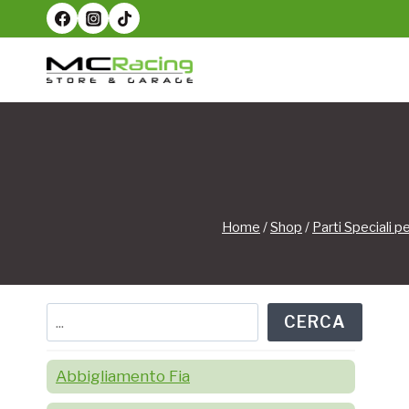
Salta
al
contenuto
Home
/
Shop
/
Parti Speciali p
Cerca
CERCA
Abbigliamento Fia