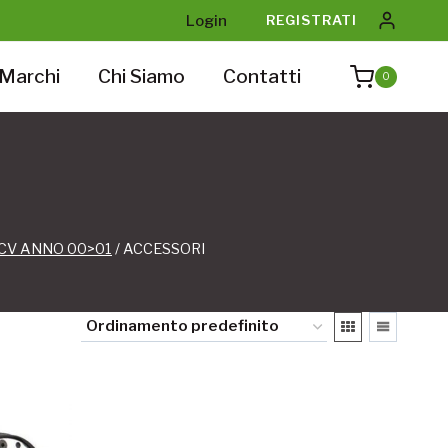
Login
REGISTRATI
Marchi
Chi Siamo
Contatti
0
69CV ANNO 00>01
/
ACCESSORI