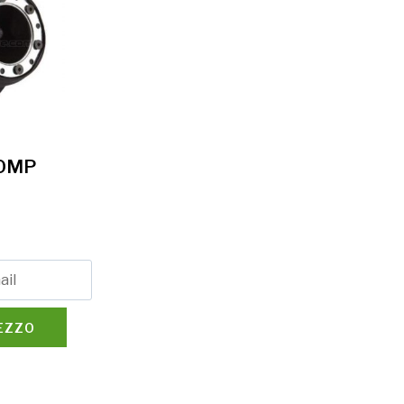
 OMP
REZZO