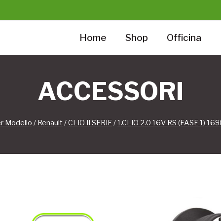
Home
Shop
Officina
ACCESSORI
er Modello
/
Renault
/
CLIO II SERIE
/
1.CLIO 2.0 16V RS (FASE 1) 1