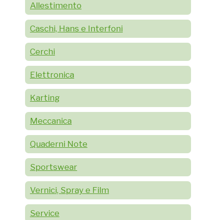
Allestimento
Caschi, Hans e Interfoni
Cerchi
Elettronica
Karting
Meccanica
Quaderni Note
Sportswear
Vernici, Spray e Film
Service