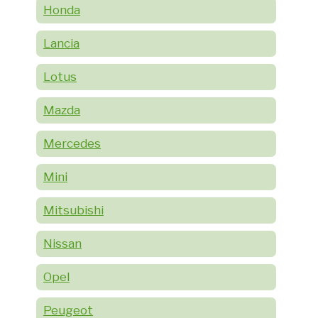
Honda
Lancia
Lotus
Mazda
Mercedes
Mini
Mitsubishi
Nissan
Opel
Peugeot