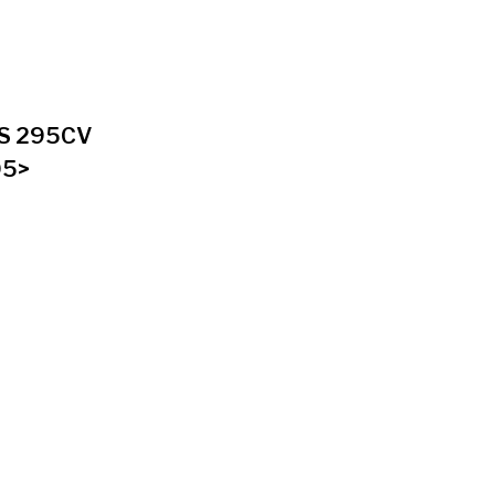
S 295CV
05>