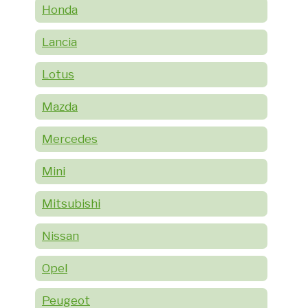
Honda
Lancia
Lotus
Mazda
Mercedes
Mini
Mitsubishi
Nissan
Opel
Peugeot