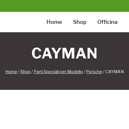
Home
Shop
Officina
CAYMAN
Home
/
Shop
/
Parti Speciali per Modello
/
Porsche
/
CAYMAN