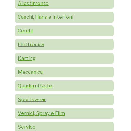
Allestimento
Caschi, Hans e Interfoni
Cerchi
Elettronica
Karting
Meccanica
Quaderni Note
Sportswear
Vernici, Spray e Film
Service