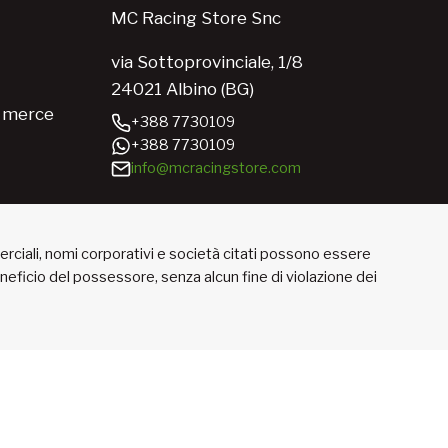
MC Racing Store Snc
via Sottoprovinciale, 1/8
24021 Albino (BG)
e merce
+388 7730109
+388 7730109
info@mcracingstore.com
merciali, nomi corporativi e società citati possono essere
beneficio del possessore, senza alcun fine di violazione dei