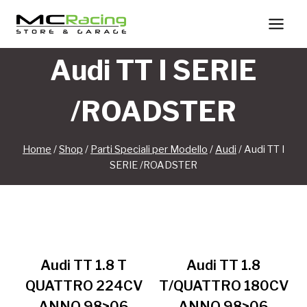
Salta
al
contenuto
Audi TT I SERIE
/ROADSTER
Home
/
Shop
/
Parti Speciali per Modello
/
Audi
/
Audi TT I
SERIE /ROADSTER
Audi TT 1.8 T
Audi TT 1.8
QUATTRO 224CV
T/QUATTRO 180CV
ANNO 98>06
ANNO 98>06