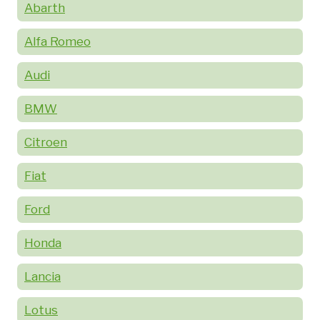
Abarth
Alfa Romeo
Audi
BMW
Citroen
Fiat
Ford
Honda
Lancia
Lotus