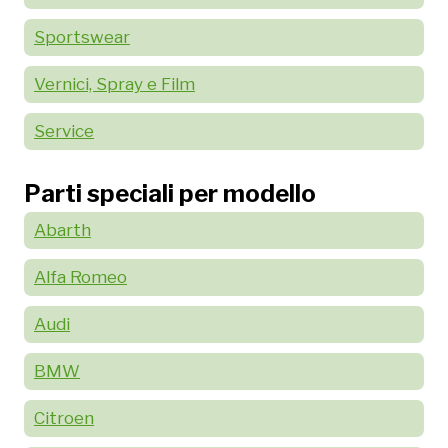
Sportswear
Vernici, Spray e Film
Service
Parti speciali per modello
Abarth
Alfa Romeo
Audi
BMW
Citroen