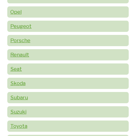
Opel
Peugeot
Porsche
Renault
Seat
Skoda
Subaru
Suzuki
Toyota