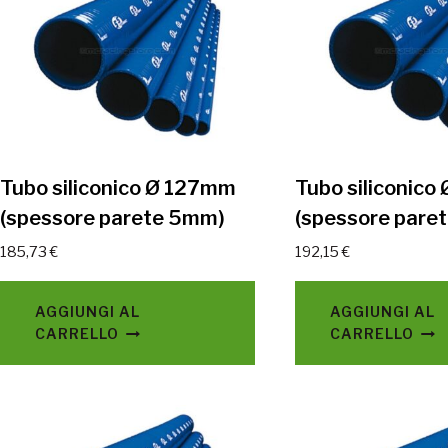
Tubo siliconico Ø 127mm
Tubo siliconic
(spessore parete 5mm)
(spessore pare
185,73
€
192,15
€
AGGIUNGI AL
AGGIUNGI AL
CARRELLO
CARRELLO