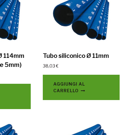
 Ø 114mm
Tubo siliconico Ø 11mm
te 5mm)
38,03
€
AGGIUNGI AL
CARRELLO