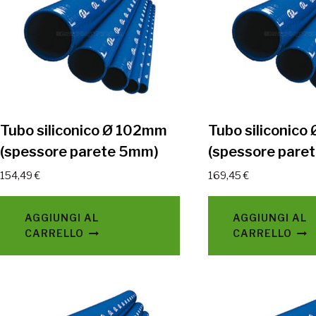
Tubo siliconico Ø 102mm
Tubo siliconico
(spessore parete 5mm)
(spessore pare
154,49
€
169,45
€
AGGIUNGI AL
AGGIUNGI AL
CARRELLO
CARRELLO