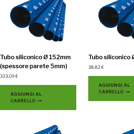
Tubo siliconico Ø 152mm
Tubo siliconico
(spessore parete 5mm)
38,82
€
323,09
€
AGGIUNGI AL
CARRELLO
AGGIUNGI AL
CARRELLO