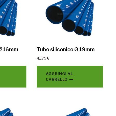
 Ø 16mm
Tubo siliconico Ø 19mm
41,79
€
AGGIUNGI AL
CARRELLO