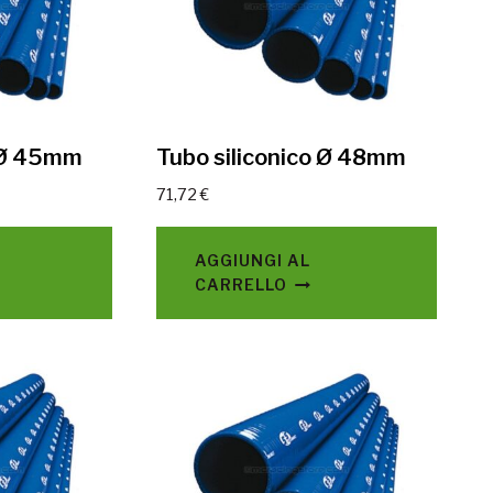
o Ø 45mm
Tubo siliconico Ø 48mm
71,72
€
AGGIUNGI AL
CARRELLO