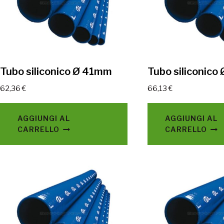
Tubo siliconico Ø 41mm
Tubo siliconic
62,36
€
66,13
€
AGGIUNGI AL
AGGIUNGI AL
CARRELLO
CARRELLO