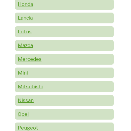
Honda
Lancia
Lotus
Mazda
Mercedes
Mini
Mitsubishi
Nissan
Opel
Peugeot