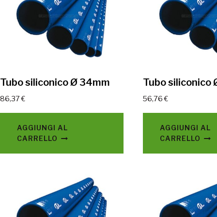
Tubo siliconico Ø 34mm
Tubo siliconic
86,37
€
56,76
€
AGGIUNGI AL
AGGIUNGI AL
CARRELLO
CARRELLO