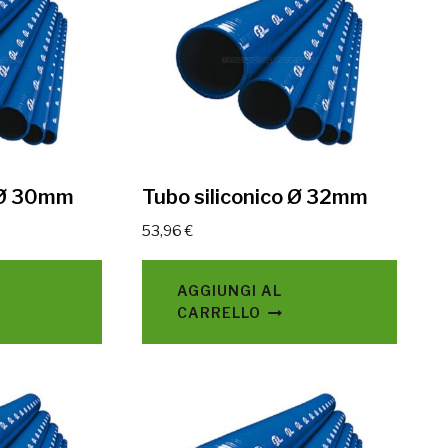
o Ø 30mm
Tubo siliconico Ø 32mm
53,96
€
AGGIUNGI AL
CARRELLO