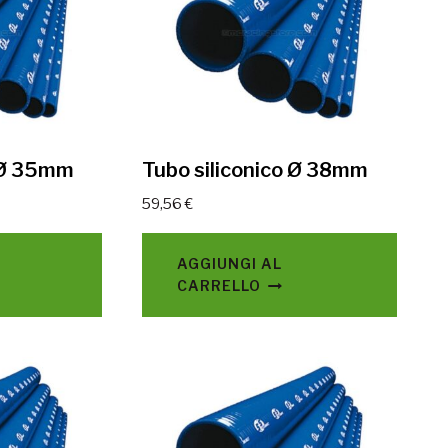
o Ø 35mm
Tubo siliconico Ø 38mm
59,56
€
AGGIUNGI AL
CARRELLO