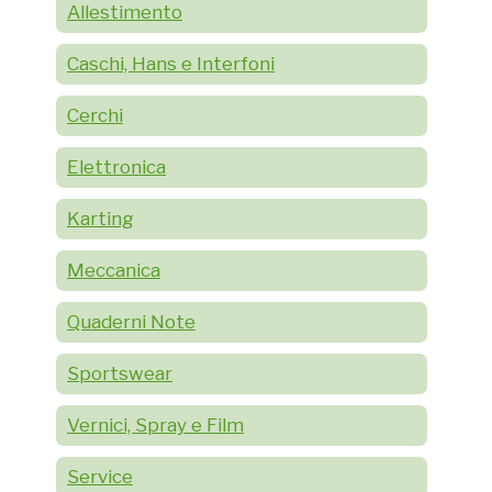
Allestimento
Caschi, Hans e Interfoni
Cerchi
Elettronica
Karting
Meccanica
Quaderni Note
Sportswear
Vernici, Spray e Film
Service