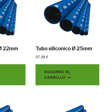
o Ø 22mm
Tubo siliconico Ø 25mm
47,38
€
AGGIUNGI AL
CARRELLO