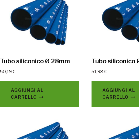
Tubo siliconico Ø 28mm
Tubo siliconic
50,19
€
51,98
€
AGGIUNGI AL
AGGIUNGI AL
CARRELLO
CARRELLO