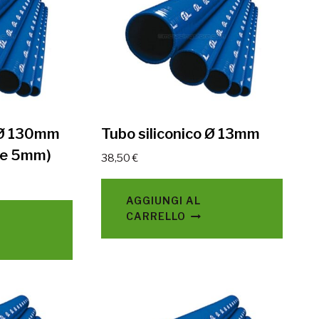
o Ø 130mm
Tubo siliconico Ø 13mm
te 5mm)
38,50
€
AGGIUNGI AL
CARRELLO