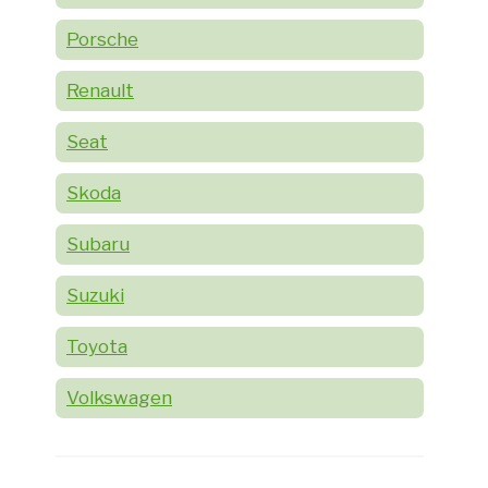
Porsche
Renault
Seat
Skoda
Subaru
Suzuki
Toyota
Volkswagen