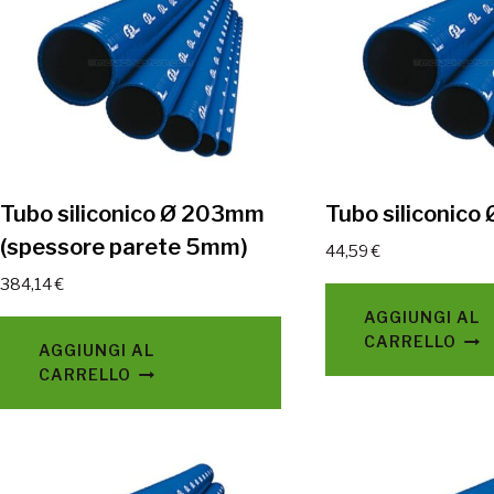
Tubo siliconico Ø 203mm
Tubo siliconic
(spessore parete 5mm)
44,59
€
384,14
€
AGGIUNGI AL
CARRELLO
AGGIUNGI AL
CARRELLO