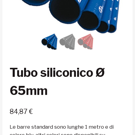
Tubo siliconico Ø
65mm
84,87
€
Le barre standard sono lunghe 1 metro e di
colore blu, altri colori sono disponibili su