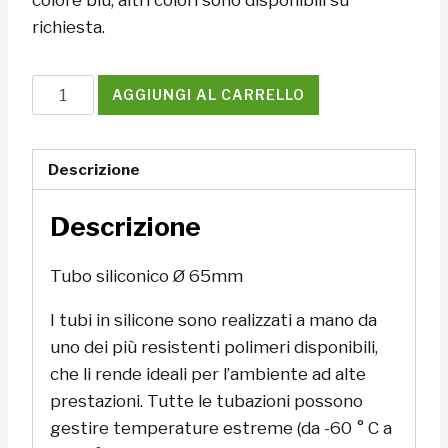
richiesta.
Tubo
AGGIUNGI AL CARRELLO
siliconico
Ø
65mm
Descrizione
quantità
Descrizione
Tubo siliconico Ø 65mm
I tubi in silicone sono realizzati a mano da
uno dei più resistenti polimeri disponibili,
che li rende ideali per l’ambiente ad alte
prestazioni. Tutte le tubazioni possono
gestire temperature estreme (da -60 ° C a