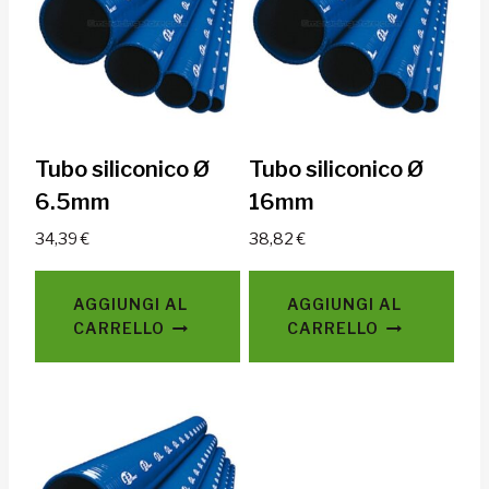
Tubo siliconico Ø
Tubo siliconico Ø
6.5mm
16mm
34,39
€
38,82
€
AGGIUNGI AL
AGGIUNGI AL
CARRELLO
CARRELLO