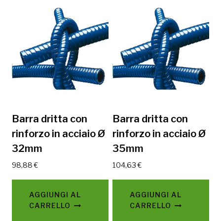
Barra dritta con
Barra dritta con
rinforzo in acciaio Ø
rinforzo in acciaio Ø
32mm
35mm
98,88
€
104,63
€
AGGIUNGI AL
AGGIUNGI AL
CARRELLO
CARRELLO