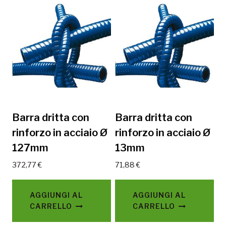
Barra dritta con
Barra dritta con
rinforzo in acciaio Ø
rinforzo in acciaio Ø
127mm
13mm
372,77
€
71,88
€
AGGIUNGI AL
AGGIUNGI AL
CARRELLO
CARRELLO