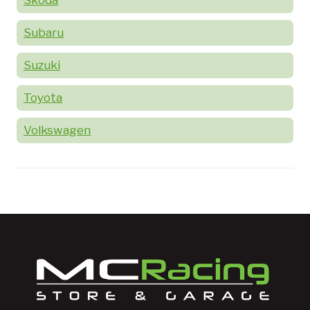
Skoda
Subaru
Suzuki
Toyota
Volkswagen