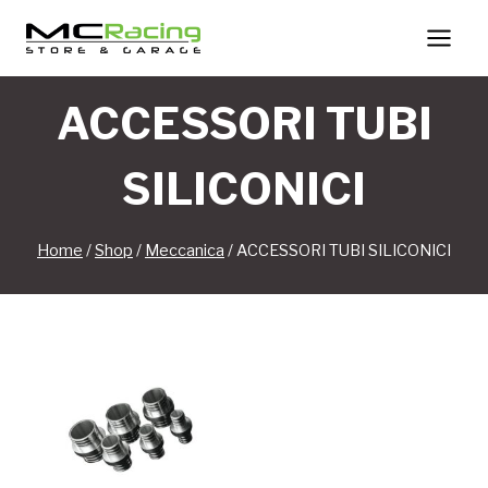
Salta
al
contenuto
ACCESSORI TUBI
SILICONICI
Home
/
Shop
/
Meccanica
/
ACCESSORI TUBI SILICONICI