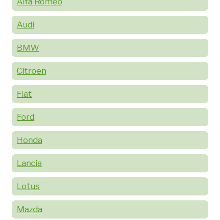
Alfa Romeo
Audi
BMW
Citroen
Fiat
Ford
Honda
Lancia
Lotus
Mazda