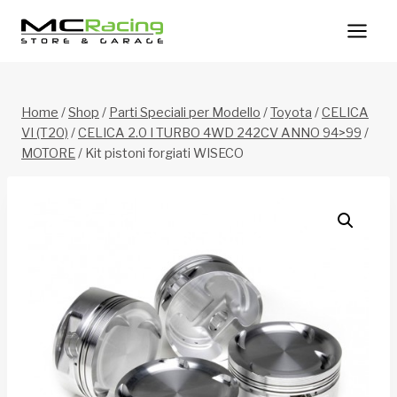
Salta
al
contenuto
Home
/
Shop
/
Parti Speciali per Modello
/
Toyota
/
CELICA
VI (T20)
/
CELICA 2.0 I TURBO 4WD 242CV ANNO 94>99
/
MOTORE
/
Kit pistoni forgiati WISECO