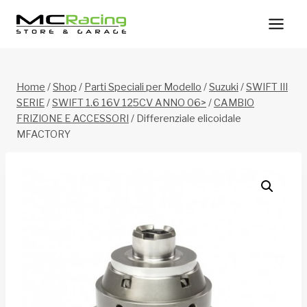
Salta
al
contenuto
Home
/
Shop
/
Parti Speciali per Modello
/
Suzuki
/
SWIFT III
SERIE
/
SWIFT 1.6 16V 125CV ANNO 06>
/
CAMBIO
FRIZIONE E ACCESSORI
/
Differenziale elicoidale
MFACTORY