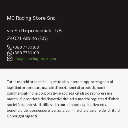
MC Racing Store Snc
via Sottoprovinciale, 1/8
24021 Albino (BG)
+388 7730109
+388 7730109
info@mcracingstore.com
Tutti i marchi presenti su questo sito internet appartengono ai
legittimi proprietari; marchi di terzi, nomi di prodotti, nomi
commerciali, nomi corporativi e società citati possono essere
marchi di proprietà dei rispettivi titolari o marchi registrati d’altre
società e sono stati utilizzati a puro scopo esplicativo ed a
beneficio del possessore, senza alcun fine di violazione dei diritti di
Copyright vigenti.