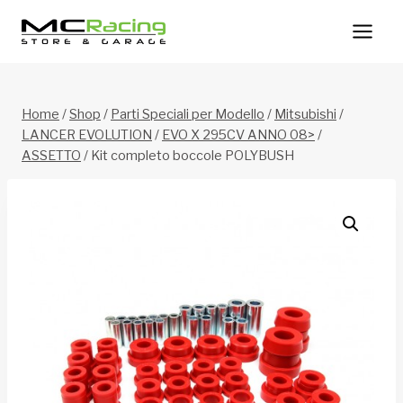
Salta
al
contenuto
Home
/
Shop
/
Parti Speciali per Modello
/
Mitsubishi
/
LANCER EVOLUTION
/
EVO X 295CV ANNO 08>
/
ASSETTO
/
Kit completo boccole POLYBUSH