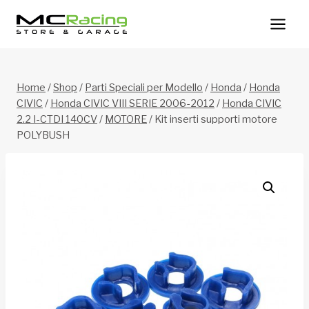
Salta
al
contenuto
Home
/
Shop
/
Parti Speciali per Modello
/
Honda
/
Honda
CIVIC
/
Honda CIVIC VIII SERIE 2006-2012
/
Honda CIVIC
2.2 I-CTDI 140CV
/
MOTORE
/
Kit inserti supporti motore
POLYBUSH