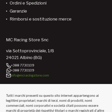
Ordini e Spedizioni
Garanzie
Rimborsi e sostituzione merce
MC Racing Store Snc
via Sottoprovinciale, 1/8
24021 Albino (BG)
+388 7730109
+388 7730109
info@mcracingstore.com
Tutti i marchi presenti su questo sito internet appartengono ai
legittimi proprietari; marchi di terzi, nomi di prodotti, nomi
commerciali, nomi corporativi e società citati possono essere
marchi di proprietà dei rispettivi titolari o marchi registrati d’altre