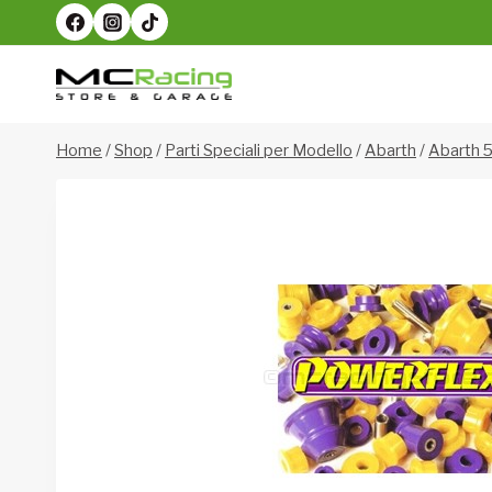
Salta
al
contenuto
Home
/
Shop
/
Parti Speciali per Modello
/
Abarth
/
Abarth 