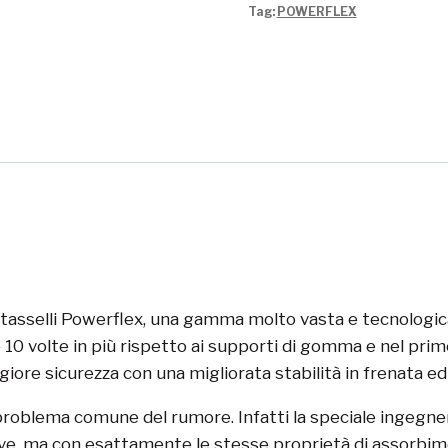
Tag:
POWERFLEX
i tasselli Powerflex, una gamma molto vasta e tecnologi
0 volte in più rispetto ai supporti di gomma e nel primo 
iore sicurezza con una migliorata stabilità in frenata ed
problema comune del rumore. Infatti la speciale ingegner
ove, ma con esattamente le stesse proprietà di assorbim