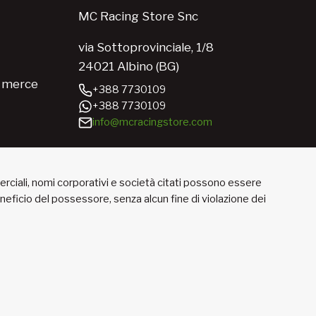
MC Racing Store Snc
via Sottoprovinciale, 1/8
24021 Albino (BG)
e merce
+388 7730109
+388 7730109
info@mcracingstore.com
merciali, nomi corporativi e società citati possono essere
beneficio del possessore, senza alcun fine di violazione dei