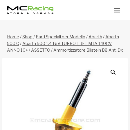
Salta
al
contenuto
Home
/
Shop
/
Parti Speciali per Modello
/
Abarth
/
Abarth
500 C
/
Abarth 500 1.4 16V TURBO T-JET MTA 140CV
ANNO 10>
/
ASSETTO
/
Ammortizzatore Bilstein B8 Ant. Dx