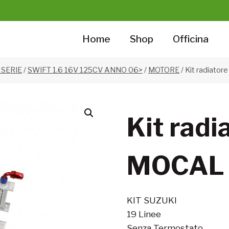
Home
Shop
Officina
I SERIE
/
SWIFT 1.6 16V 125CV ANNO 06>
/
MOTORE
/
Kit radiator
Kit radi
MOCAL
KIT SUZUKI
19 Linee
Senza Termostato