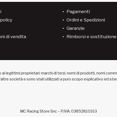
i
Pagamenti
policy
Ordini e Spedizioni
Garanzie
ni di vendita
Rimborsi e sostituzion
ai legittimi proprietari; marchi di terzi, nomi di prodotti, nomi com
 d’altre società e sono stati utilizzati a puro scopo esplicativo ed a 
MC Racing Store Snc – P.IVA: 03892810163