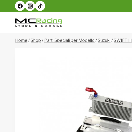
Salta
al
contenuto
Home
/
Shop
/
Parti Speciali per Modello
/
Suzuki
/
SWIFT II