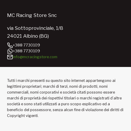
MC Racing Store Snc
via Sottoprovinciale, 1/8
24021 Albino (BG)
+388 7730109
+388 7730109
info@mcracingstore.com
Tutti i marchi presenti su questo sito internet appartengono ai
legittimi proprietari; marchi di terzi, nomi di prodotti, nomi
commerciali, nomi corporativi e società citati possono essere
marchi di proprietà dei rispettivi titolari o marchi registrati d’altre
società e sono stati utilizzati a puro scopo esplicativo ed a
beneficio del possessore, senza alcun fine di violazione dei diritti di
Copyright vigenti.