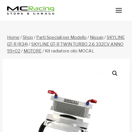
Salta
al
contenuto
Home
/
Shop
/
Parti Speciali per Modello
/
Nissan
/
SKYLINE
GT-R (R34)
/
SKYLINE GT-R TWIN TURBO 2.6 332CV ANNO
99>02
/
MOTORE
/
Kit radiatore olio MOCAL