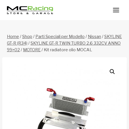
Salta
al
contenuto
Home
/
Shop
/
Parti Speciali per Modello
/
Nissan
/
SKYLINE
GT-R (R34)
/
SKYLINE GT-R TWIN TURBO 2.6 332CV ANNO
99>02
/
MOTORE
/
Kit radiatore olio MOCAL