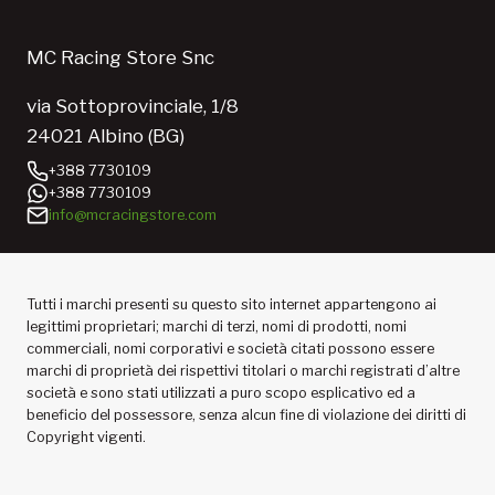
MC Racing Store Snc
via Sottoprovinciale, 1/8
24021 Albino (BG)
+388 7730109
+388 7730109
info@mcracingstore.com
Tutti i marchi presenti su questo sito internet appartengono ai
legittimi proprietari; marchi di terzi, nomi di prodotti, nomi
commerciali, nomi corporativi e società citati possono essere
marchi di proprietà dei rispettivi titolari o marchi registrati d’altre
società e sono stati utilizzati a puro scopo esplicativo ed a
beneficio del possessore, senza alcun fine di violazione dei diritti di
Copyright vigenti.