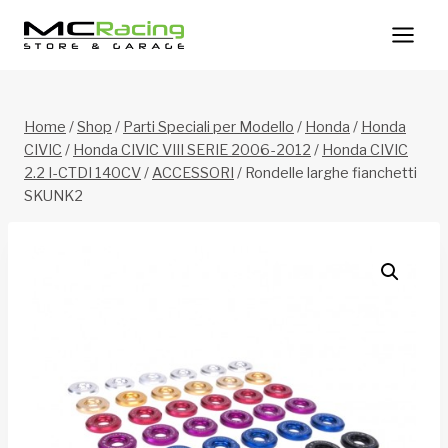
Salta
al
contenuto
Home
/
Shop
/
Parti Speciali per Modello
/
Honda
/
Honda
CIVIC
/
Honda CIVIC VIII SERIE 2006-2012
/
Honda CIVIC
2.2 I-CTDI 140CV
/
ACCESSORI
/
Rondelle larghe fianchetti
SKUNK2