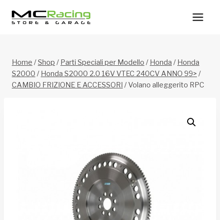
Salta
al
contenuto
Home
/
Shop
/
Parti Speciali per Modello
/
Honda
/
Honda
S2000
/
Honda S2000 2.0 16V VTEC 240CV ANNO 99>
/
CAMBIO FRIZIONE E ACCESSORI
/
Volano alleggerito RPC