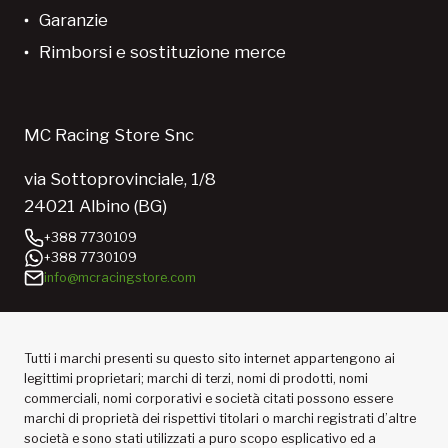
Garanzie
Rimborsi e sostituzione merce
MC Racing Store Snc
via Sottoprovinciale, 1/8
24021 Albino (BG)
+388 7730109
+388 7730109
info@mcracingstore.com
Tutti i marchi presenti su questo sito internet appartengono ai
legittimi proprietari; marchi di terzi, nomi di prodotti, nomi
commerciali, nomi corporativi e società citati possono essere
marchi di proprietà dei rispettivi titolari o marchi registrati d’altre
società e sono stati utilizzati a puro scopo esplicativo ed a