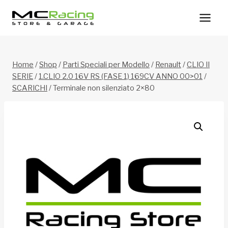
Salta
al
contenuto
Home
/
Shop
/
Parti Speciali per Modello
/
Renault
/
CLIO II
SERIE
/
1.CLIO 2.0 16V RS (FASE 1) 169CV ANNO 00>01
/
SCARICHI
/
Terminale non silenziato 2×80