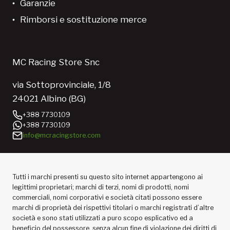
Garanzie
Rimborsi e sostituzione merce
MC Racing Store Snc
via Sottoprovinciale, 1/8
24021 Albino (BG)
+388 7730109
+388 7730109
info@mcracingstore.com
Tutti i marchi presenti su questo sito internet appartengono ai
legittimi proprietari; marchi di terzi, nomi di prodotti, nomi
commerciali, nomi corporativi e società citati possono essere
marchi di proprietà dei rispettivi titolari o marchi registrati d’altre
società e sono stati utilizzati a puro scopo esplicativo ed a
beneficio del possessore, senza alcun fine di violazione dei diritti di